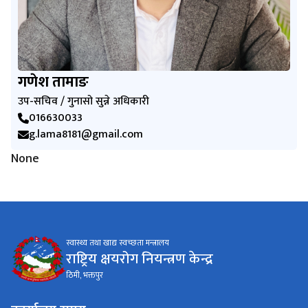
गणेश तामाङ
उप-सचिव / गुनासो सुन्ने अधिकारी
016630033
g.lama8181@gmail.com
None
स्वास्थ्य तथा खाद्य स्वच्छता मन्त्रालय
राष्ट्रिय क्षयरोग नियन्त्रण केन्द्र
ठिमी, भक्तपुर